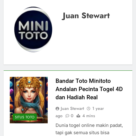
Juan Stewart
Bandar Toto Minitoto
Andalan Pecinta Togel 4D
dan Hadiah Real
Juan Stewart
1 year
ago
0
4 mins
SITUS TOTO
Dunia togel online makin padat,
tapi gak semua situs bisa