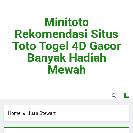
Skip
to
content
Minitoto
Rekomendasi Situs
Toto Togel 4D Gacor
Banyak Hadiah
Mewah
Home
Juan Stewart